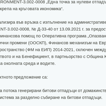
RONMENT-3.002-0008 „Една точка за нулеви отпадъ
крепа на кръговата икономика“.
ализира във връзка с изпълнение на административ
3.002-0008, № Д-33-40 от 13.09.2021 г. за предос
финансова помощ по Оперативна програма „Опазван
ични промени (ООСКП), Финансов механизъм на Ев
ространство (ФМ на ЕИП) 2014-2021, сключен межд
ството и на Бенефициент, в партньорство с Община 
а околната среда и водите.
ктното предложение са:
а потока генерирани битови отпадъци от домакинств
истема за разделно събиране на битови отпадъци.