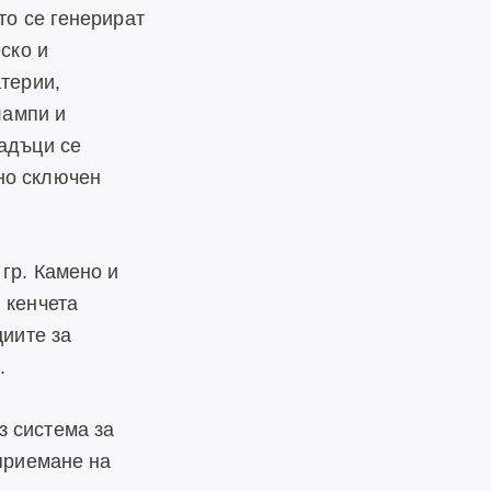
то се генерират
ско и
атерии,
лампи и
падъци се
но сключен
гр. Камено и
 кенчета
циите за
.
з система за
 приемане на