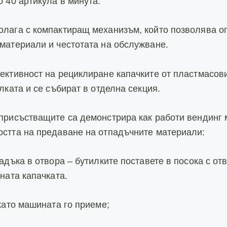
о 40 артикула в минута.
лага с компактиращ механизъм, който позволява о
материали и честотата на обслужване.
ективност на рециклиране капачките от пластмасови
лката и се събират в отделна секция.
присъстващите са демонстрира как работи вендинг
стта на предаване на отпадъчните материали:
адъка в отвора – бутилките поставете в посока с от
ната капачката.
окато машината го приеме;