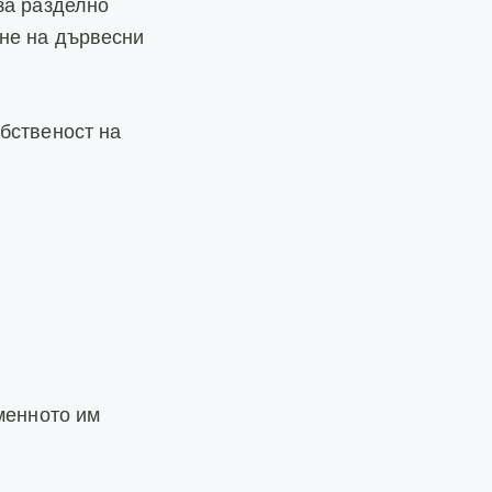
за разделно
ане на дървесни
бственост на
менното им