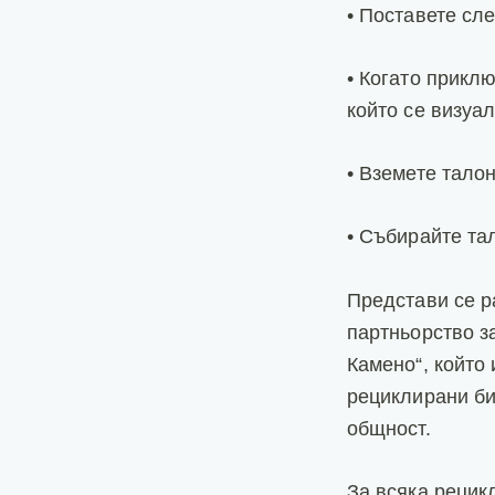
• Поставете сл
• Когато приклю
който се визуа
• Вземете тало
• Събирайте тал
Представи се р
партньорство з
Камено“, който
рециклирани би
общност.
За всяка рецик