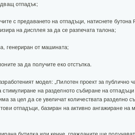
едващ отпадък;
чите с предаването на отпадъци, натиснете бутона Pr
лизира на дисплея за да се разпечата талона;
на, генериран от машината;
оните за да получите еко отстъпка.
азработеният модел: „Пилотен проект за публично ч
а стимулиране на разделното събиране на отпадъци
 има за цел да се увеличат количествата разделно с
тови отпадъци, базиран на активно ангажиране на 
лирана бутилка или кенче, гражданите ще получават 