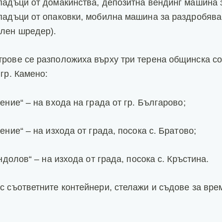
падъци от домакинства, депозитна вендинг машина 
падъци от опаковки, мобилна машина за раздробяв
лен шредер).
рове се разположиха върху три терена общинска со
гр. Камено:
ение“ – на входа на града от гр. Българово;
ение“ – на изхода от града, посока с. Братово;
ондолов“ – на изхода от града, посока с. Кръстина.
с съответните контейнери, стелажи и съдове за вре