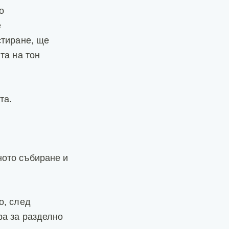
о
е
стиране, ще
та на тон
та.
ото събиране и
о, след
ра за разделно