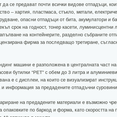
т да се предават почти всички видове отпадъци, кои
ство – хартия, пластмаса, стъкло, метали, електриче
рудване, опасни отпадъци от бита, акумулатори и б
екъл срок на годност, тонер касети, луминисцентни 
запълване на контейнерите, разделно събраните от
цензирана фирма за последващо третиране, съглас
ндинг машини е разположена в централната част на 
сови бутилки “PET” с обем до 3 литра и алуминиеви
вана е с дисплеи, на които се визуализират инструк
 и информация за предадените отпадъчни суровини
ариране на предадените материали е възможно чре
а опаковките по баркод и форма, като скоростта на