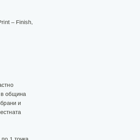
int – Finish,
астно
 в община
ъбрани и
местната
по 1 точка,