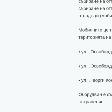
събиране на от
събиране на от
отпадъци (моби
Мобилните цент
територията на 
• ул. „Освобожд
• ул. „Освобожд
• ул. „Георги К
Оборудван е съ
съхранение.