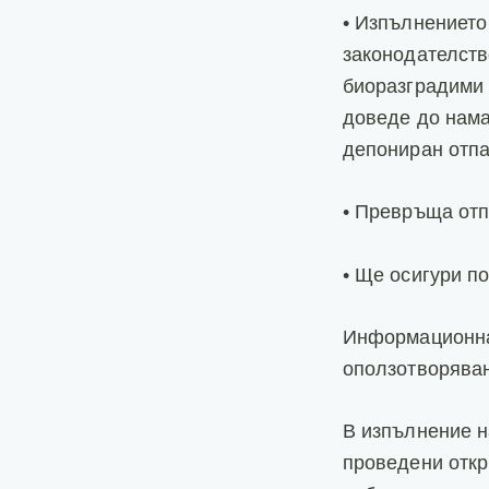
• Изпълнението
законодателств
биоразградими 
доведе до нама
депониран отпа
• Превръща отп
• Ще осигури п
Информационнат
оползотворяван
В изпълнение н
проведени откр