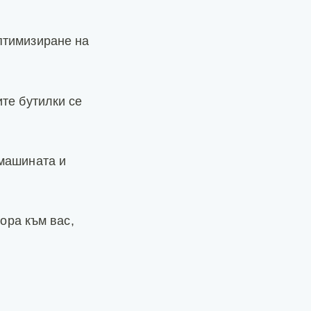
птимизиране на
те бутилки се
 машината и
вора към вас,