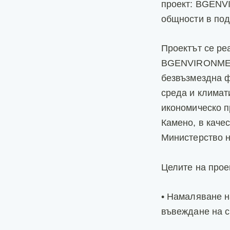
проект: BGENVI
общности в под
Проектът се ре
BGENVIRONMENT-
безвъзмездна 
среда и климат
икономическо п
Камено, в каче
Министерство н
Целите на прое
• Намаляване н
въвеждане на с