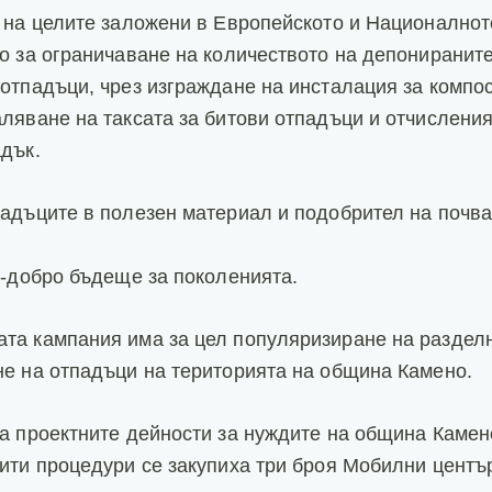
 на целите заложени в Европейското и Националнот
о за ограничаване на количеството на депониранит
отпадъци, чрез изграждане на инсталация за компо
ляване на таксата за битови отпадъци и отчисления
дък.
адъците в полезен материал и подобрител на почва
о-добро бъдеще за поколенията.
а кампания има за цел популяризиране на разделн
е на отпадъци на територията на община Камено.
а проектните дейности за нуждите на община Камен
ити процедури се закупиха три броя Мобилни центъ