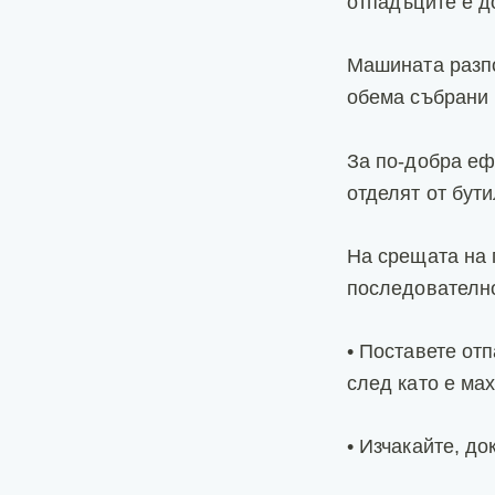
отпадъците е д
Машината разпо
обема събрани 
За по-добра еф
отделят от бути
На срещата на 
последователно
• Поставете отп
след като е мах
• Изчакайте, д