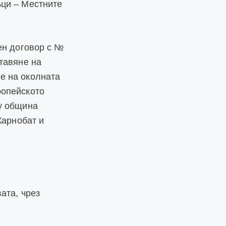
ци – Местните
ен договор с №
тавяне на
е на околната
ропейското
у община
Карнобат и
ата, чрез