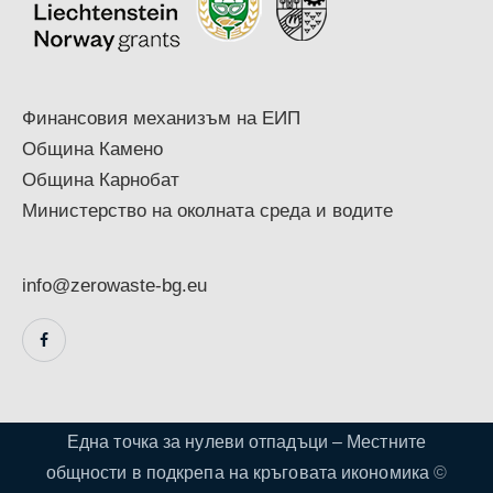
Финансовия механизъм на ЕИП
Община Камено
Община Карнобат
Министерство на околната среда и водите
info@zerowaste-bg.eu
Една точка за нулеви отпадъци – Местните
общности в подкрепа на кръговата икономика
©